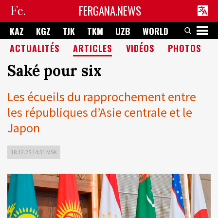
FERGANA.NEWS
KAZ
KGZ
TJK
TKM
UZB
WORLD
ACTUALITÉS
ARTICLES
VIDÉOS
PHOTOS
Saké pour six
Les écueils du rapprochement entre
les républiques d’Asie centrale et le
Japon
18.12.25 14:31 MSK