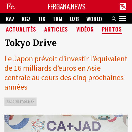
FERGANA.NEWS
KAZ
KGZ
TJK
TKM
UZB
WORLD
ACTUALITÉS
ARTICLES
VIDÉOS
PHOTOS
Tokyo Drive
Le Japon prévoit d’investir l’équivalent
de 16 milliards d’euros en Asie
centrale au cours des cinq prochaines
années
22.12.25 17:06 MSK